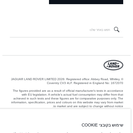
© JAGUAR LAND ROVER LIMITED 2026: Registered office: Abbey Road, Whitley,
Coventry CV3 4LF. Registered in England No: 1672070
The figures provided are as a result of official manufacturer's tests in accordance
with EU legislation. A vehicle's actual fuel consumption may differ from that
achieved in such tests and these figures are for comparative purposes only. The
information, specification, prices and colours on this website may vary from market
to market and are subject to change without notice.
המשקלים המצוינים משקפים את המפרט הסטנדרטי של הרכב. אביזרים ופריטים אחרים
שהותקנו לאחר נקודת הייצור ישפיעו על המטען. ודאו שלא חורגים מהמשקל הכולל של הרכב
ועומסי הסרן המרביים בעת העמסת הרכב באביזרים, נוסעים, נוזלים ודלקים ומטען.
שימוש בקובצי COOKIE