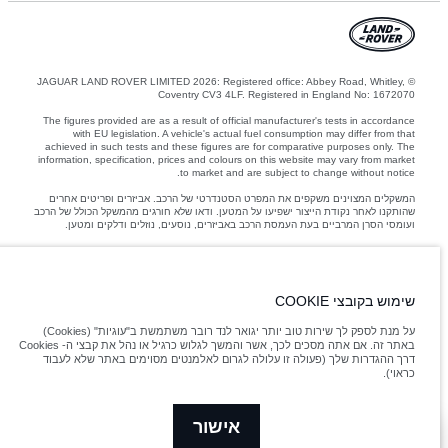
© JAGUAR LAND ROVER LIMITED 2026: Registered office: Abbey Road, Whitley,
Coventry CV3 4LF. Registered in England No: 1672070
The figures provided are as a result of official manufacturer's tests in accordance
with EU legislation. A vehicle's actual fuel consumption may differ from that
achieved in such tests and these figures are for comparative purposes only. The
information, specification, prices and colours on this website may vary from market
to market and are subject to change without notice.
המשקלים המצוינים משקפים את המפרט הסטנדרטי של הרכב. אביזרים ופריטים אחרים
שהותקנו לאחר נקודת הייצור ישפיעו על המטען. ודאו שלא חורגים מהמשקל הכולל של הרכב
ועומסי הסרן המרביים בעת העמסת הרכב באביזרים, נוסעים, נוזלים ודלקים ומטען.
Jaguar Land Rover Limited is constantly seeking ways to improve the specification,
design and production of its vehicles, parts and accessories and alterations take
place continually, and we reserve the right to change without notice. Some
שימוש בקובצי COOKIE
features may vary between optional and standard for different model years. The
information, specification, engines and colours on this website are based on
על מנת לספק לך שירות טוב יותר יגואר לנד רובר משתמשת ב"עוגיות" (Cookies)
European specification and may vary from market to market and are subject to
באתר זה. אם אתה מסכים לכך, אשר והמשך לגלוש כרגיל או נהל את קבצי ה- Cookies
change without notice. Some vehicles are shown with optional equipment and
דרך ההגדרות שלך (פעולה זו עלולה לגרום לאלמנטים מסוימים באתר שלא לעבוד
retailer-fit accessories that may not be available in all markets. Please contact your
כראוי).
local retailer for local availability and prices.
אישור