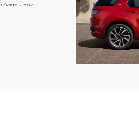
מערכת ClearSight לצפי