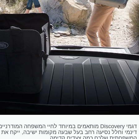
דגמי Discovery מותאמים במיוחד לחיי המשפחה המודרניי
דינמי וחלל נסיעה רחב בעל שבעה מקומות ישיבה, ייקח את ה
המשפחתית שלכם כמה צעדים קדימה.