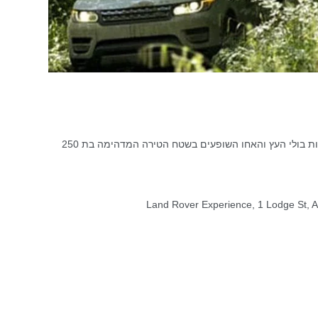
חקרו את השבילים המיוערים, ערימות בולי העץ והאחו השופעים בשטח הטירה המדהימה בת 250