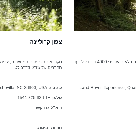
צפון קרוליינה
אתגרו את עצמכם בטיפוס גבעות, חציית בולי עץ, הטיות צד וטיפוס סלעים על פני 4000 דונם של נוף
החדרים של ג'ורג' ונדרבילט.
: Land Rover Experience, Qua
כתובת
: Land Rover Experience, 1 Lodge St, Asheville, NC 28803, USA
טלפון
+1 828 225 1541
דוא"ל
צרו קשר
חוויות זמינות: