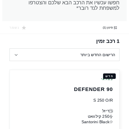
חפשו עכשיו את הרכב הבא שלכם והצטרפו
למשפחת לנד רובר*
נשמר
סינון (1)
1 רכב זמין
הרישום החדש ביותר
חדש
במלאי
DEFENDER 90
S 250 O/R
דיזל
250 קילוואט
Santorini Black