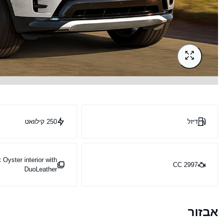
דיזל
250 קילוואט
t Oyster interior with
2997 CC
DuoLeather
אבזור