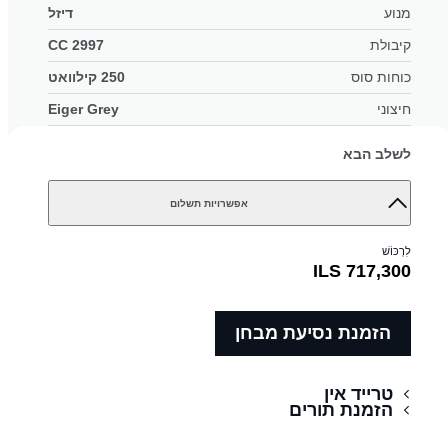
מנוע
דיזל
קיבולת
2997 CC
כוחות סוס
250 קילוואט
חיצוני
Eiger Grey
פנימי
Light Oyster interior with DuoLeather
לשלב הבא
מספר מושבים
7 מושבים
אפשרויות תשלום
לִרְכּוֹשׁ
ILS 717,300
הזמנת נסיעת מבחן
טרייד אין
הזמנת תורים