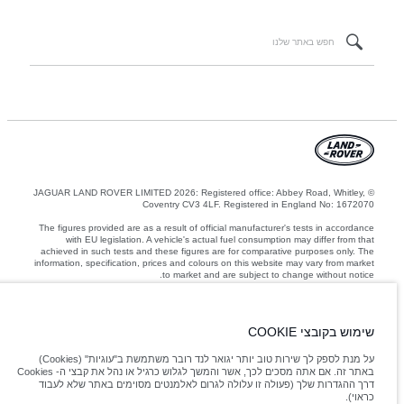
© JAGUAR LAND ROVER LIMITED 2026: Registered office: Abbey Road, Whitley,
Coventry CV3 4LF. Registered in England No: 1672070
The figures provided are as a result of official manufacturer's tests in accordance
with EU legislation. A vehicle's actual fuel consumption may differ from that
achieved in such tests and these figures are for comparative purposes only. The
information, specification, prices and colours on this website may vary from market
to market and are subject to change without notice.
המשקלים המצוינים משקפים את המפרט הסטנדרטי של הרכב. אביזרים ופריטים אחרים
שהותקנו לאחר נקודת הייצור ישפיעו על המטען. ודאו שלא חורגים מהמשקל הכולל של הרכב
ועומסי הסרן המרביים בעת העמסת הרכב באביזרים, נוסעים, נוזלים ודלקים ומטען.
שימוש בקובצי COOKIE
על מנת לספק לך שירות טוב יותר יגואר לנד רובר משתמשת ב"עוגיות" (Cookies)
Jaguar Land Rover Limited is constantly seeking ways to improve the specification,
באתר זה. אם אתה מסכים לכך, אשר והמשך לגלוש כרגיל או נהל את קבצי ה- Cookies
design and production of its vehicles, parts and accessories and alterations take
דרך ההגדרות שלך (פעולה זו עלולה לגרום לאלמנטים מסוימים באתר שלא לעבוד
place continually, and we reserve the right to change without notice. Some
כראוי).
features may vary between optional and standard for different model years. The